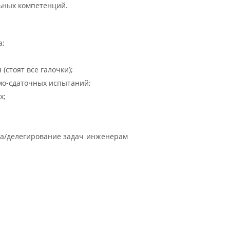
ьных компетенций.
а;
стоят все галочки);
мо-сдаточных испытаний;
х;
ка/делегирование задач инженерам