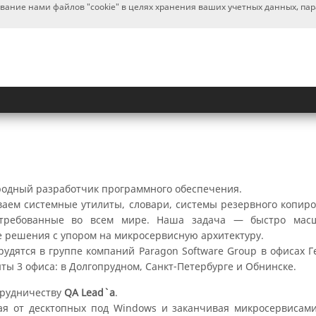
ование нами файлов "cookie" в целях хранения ваших учетных данных, па
ародный разработчик программного обеспечения.
аем системные утилиты, словари, системы резервного копиро
стребованные во всем мире. Наша задача — быстро масшт
 решения с упором на микросервисную архитектуру.
рудятся в группе компаний Paragon Software Group в офисах 
ты 3 офиса: в Долгопрудном, Санкт-Петербурге и Обнинске.
трудничеству
QA Lead`а
.
ая от десктопных под Windows и заканчивая микросервисами