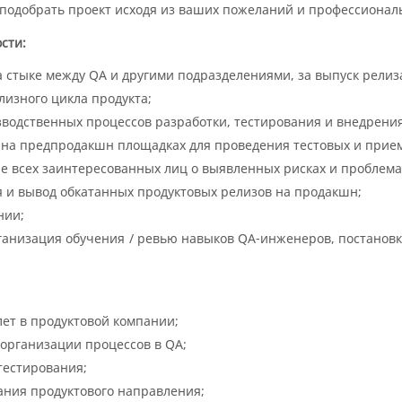
 подобрать проект исходя из ваших пожеланий и профессионал
сти:
 стыке между QA и другими подразделениями, за выпуск релиз
изного цикла продукта;
одственных процессов разработки, тестирования и внедрения (
 на предпродакшн площадках для проведения тестовых и прие
 всех заинтересованных лиц о выявленных рисках и проблема
 и вывод обкатанных продуктовых релизов на продакшн;
нии;
рганизация обучения / ревью навыков QA-инженеров, постанов
лет в продуктовой компании;
организации процессов в QA;
тестирования;
ния продуктового направления;