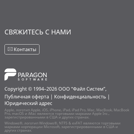
СВЯЖИТЕСЬ С НАМИ
Контакты
Copyright © 1994–2026
ООО “Файл Систем”,
Публичная оферта
|
Конфиденциальность
|
Юридический адрес
Apple, логотип Apple, iOS, iPhone, iPad, iPad Pro, Mac, MacBook, MacBook
Pro, macOS и iMac являются торговыми марками Apple Inc.,
зарегистрированными в США и других странах.
Windows®, логотип Windows®, NTFS & exFAT являются торговыми
марками корпорации Microsoft, зарегистрированными в США и
других странах.