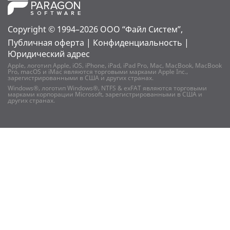
Copyright © 1994–2026
ООО “Файл Систем”,
Публичная оферта
|
Конфиденциальность
|
Юридический адрес
Apple, логотип Apple, iOS, iPhone, iPad, iPad Pro, Mac, MacBook, MacBook
Pro, macOS и iMac являются торговыми марками Apple Inc.,
зарегистрированными в США и других странах.
Windows®, логотип Windows®, NTFS & exFAT являются торговыми
марками корпорации Microsoft, зарегистрированными в США и
других странах.