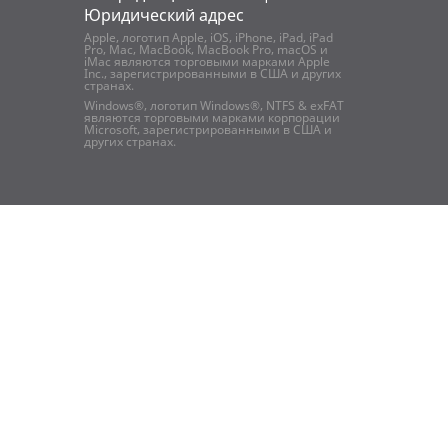
Юридический адрес
Apple, логотип Apple, iOS, iPhone, iPad, iPad
Pro, Mac, MacBook, MacBook Pro, macOS и
iMac являются торговыми марками Apple
Inc., зарегистрированными в США и других
странах.
Windows®, логотип Windows®, NTFS & exFAT
являются торговыми марками корпорации
Microsoft, зарегистрированными в США и
других странах.